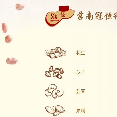
花生
瓜子
芸豆
果脯